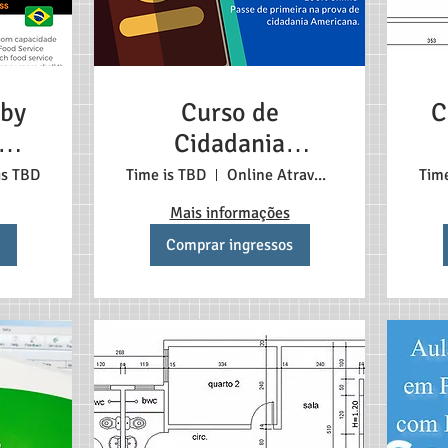
 by
Curso de
C
Cidadania
Americana
is TBD
Time is TBD
Online Atraves do Zoom
Tim
Mais informações
Comprar ingressos