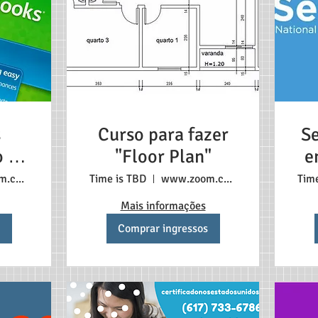
s
Curso para fazer
S
 -
"Floor Plan"
e
a
www.zoom.com
Time is TBD
www.zoom.com
Tim
Mais informações
Comprar ingressos