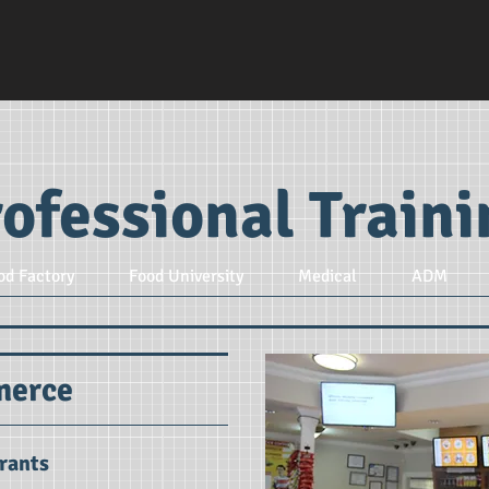
ofessional Train
od Factory
Food University
Medical
ADM
merce
urants