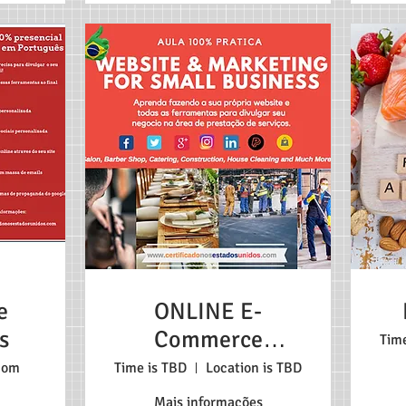
e
ONLINE E-
s
Commerce
Tim
Serviços
com
Time is TBD
Location is TBD
Português
Mais informações