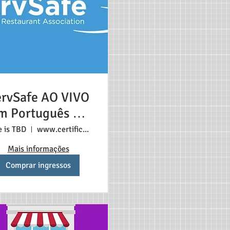
ervSafe AO VIVO
m Português 3+
lunos $198 Cada
e is TBD
www.certificadonosestadosunidos.com
aluno (1)
Mais informações
Comprar ingressos