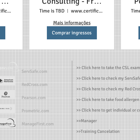
 3+
Consulting - Free
P
ada
First Appointment
a
www.certificadonosestadosunidos.com
Time is TBD
www.certificadonosestadosunidos.com
Tim
Mais informações
Comprar ingressos
>> Click here to take the CSL exam
ServSafe.com
>> Click here to check my ServSafe
RedCross.com
>> Click here to check my Red Cros
Pearson.com
>> Click here to take food allergen
>> Click here to get individual or 
Prometric.com
>>
Manager
ManageFirst.com
>
>Training Cancelation