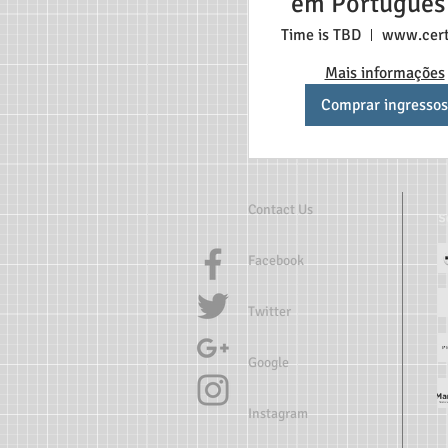
em Português
alunos $198 C
Time is TBD
aluno
Mais informações
Comprar ingressos
Contact Us
Facebook
Twitter
Google
Instagram