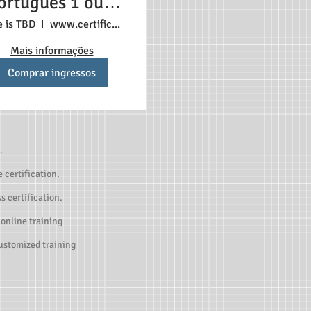
ortuguês 1 ou 2
lunos $350 Cada
e is TBD
www.certificadonosestadosunidos.com
aluno
Mais informações
Comprar ingressos
.
 certification.
s certification.
 online training
customized training