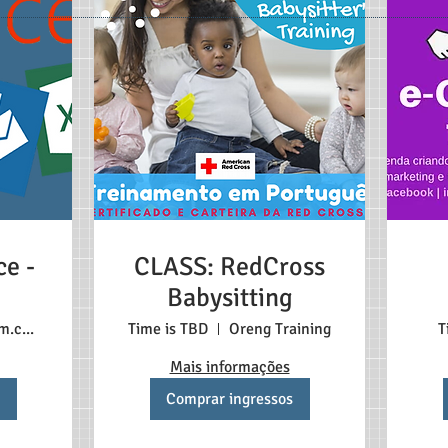
ce -
CLASS: RedCross
Babysitting
www.zoom.com
Time is TBD
Oreng Training
T
Mais informações
Comprar ingressos