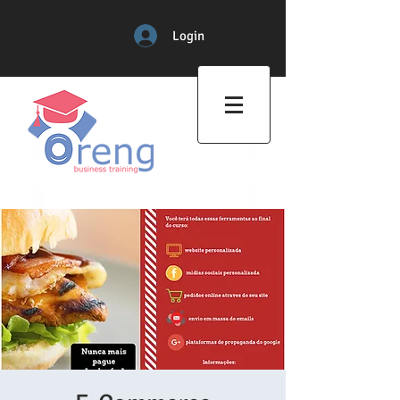
Login
Professional Training Center