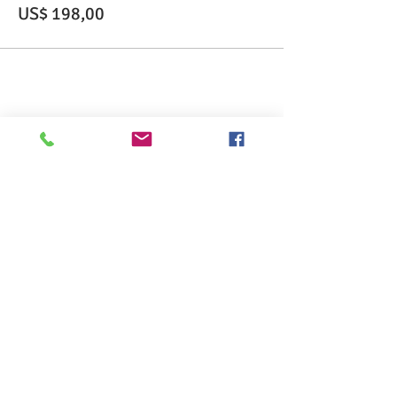
US$ 198,00
Compartilhe esse evento
>> Click here to take the CSL exam.
>> Click here to check my ServSafe
certification.
>> Click here to check my Red Cross