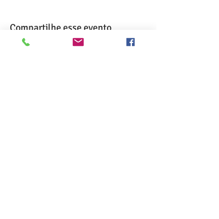
Compartilhe esse evento
>> Click here to take the CSL exam.
>> Click here to check my ServSafe
certification.
>> Click here to check my Red Cross
certification.
>> Click here to take food allergen online
training
>> Click here to get individual or customized