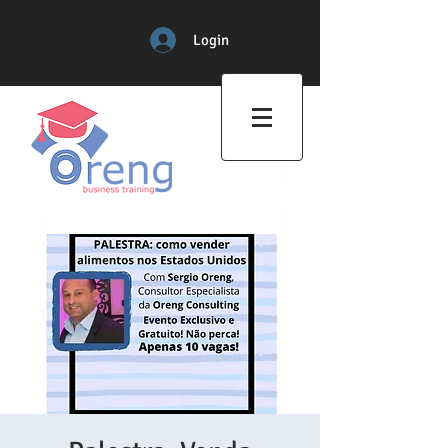
Login
Professional Training Center