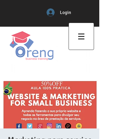
Login
Professional Training Center