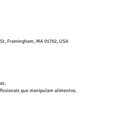
y St, Framingham, MA 01702, USA
as. 
ofissionais que manipulam alimentos. 
!