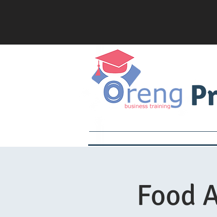
Pr
Academy
Servsafe
Fo
Food 