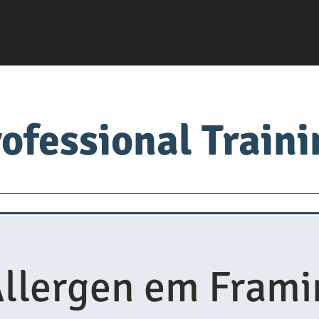
ofessional Train
od Factory
Food University
Medical
ADM
Allergen em Fram