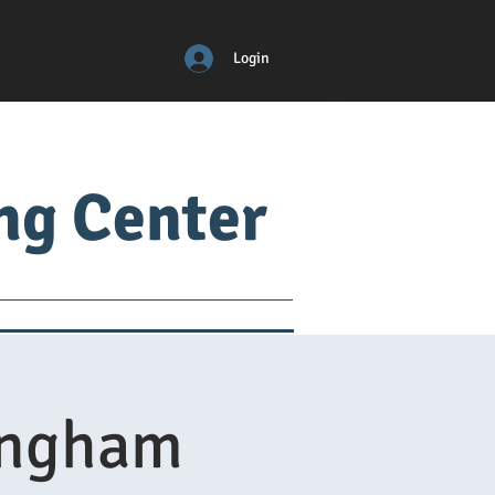
Login
ing Center
Construction
e-Commerce
ingham