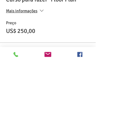
Mais informações
Preço
US$ 250,00
Compartilhe esse evento
>> Click here to take the CSL exam.
>> Click here to check my ServSafe
certification.