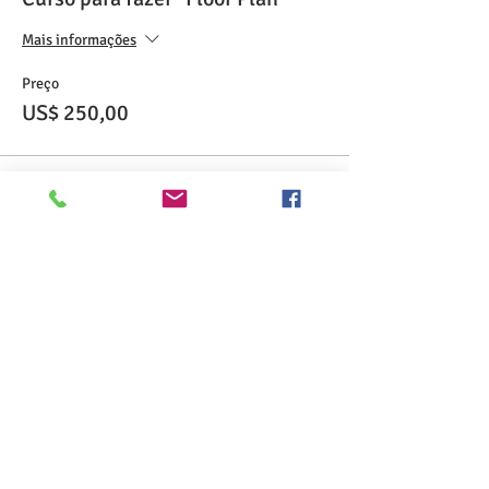
Mais informações
Preço
US$ 250,00
Compartilhe esse evento
>> Click here to take the CSL exam.
>> Click here to check my ServSafe
certification.