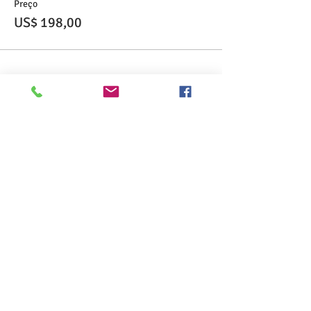
Preço
US$ 198,00
Compartilhe esse evento
>> Click here to take the CSL exam.
>> Click here to check my ServSafe
certification.
>> Click here to check my Red Cross
certification.