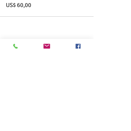
US$ 60,00
Compartilhe esse evento
>> Click here to take the CSL exam.
>> Click here to check my ServSafe
certification.
>> Click here to check my Red Cross