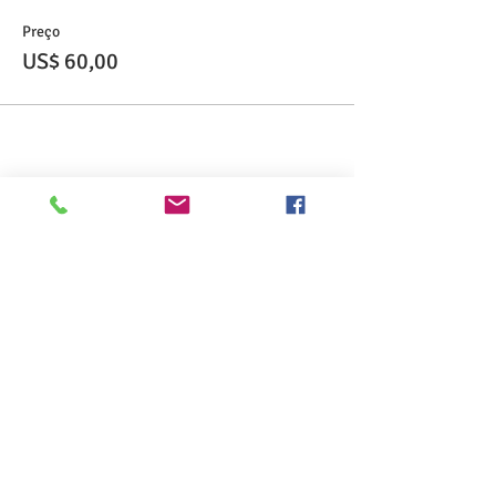
Preço
US$ 60,00
Compartilhe esse evento
>> Click here to take the CSL exam.
>> Click here to check my ServSafe
certification.