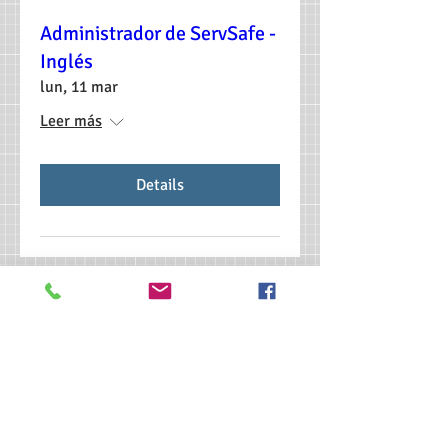
Administrador de ServSafe -
Inglés
lun, 11 mar
Leer más
Details
>> Haga clic aquí para realizar el examen
CSL.
>> Haga clic aquí para verificar mi
certificación ServSafe.