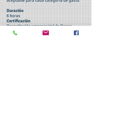
aceptable para cada categoría de gasto.
Duración
6 horas
Certificación
Capacitación empresarial de Oreng
Precio
$350
*clase individual
$250.00
*mínimo 2 alumnos
>> Haga clic aquí para realizar el examen
CSL.
>> Haga clic aquí para verificar mi
certificación ServSafe.
>> Haga clic aquí para verificar mi
certificación de la Cruz Roja.
>> Haga clic aquí para tomar la capacitación