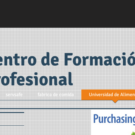
entro de Formaci
ofesional
servsafe
fabrica de comida
Universidad de Alimen