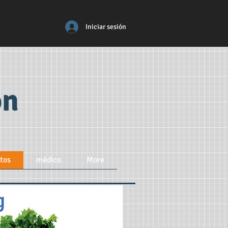
Iniciar sesión
ón
tos
médico
More