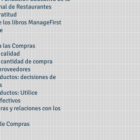
nal de Restaurantes
ratitud
e los libros ManageFirst
e
 a las Compras
 calidad
e cantidad de compra
 proveedores
ductos: decisiones de
s
ductos: Utilice
fectivos
ras y relaciones con los
 de Compras