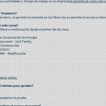
sus actividades y tiempo de trabajo en la empresa
(la plantilla de carta está 
n Prometric?
 es decir, se permite la consulta en los libros (no se permite el acceso a inter
r este curso?
s libros a continuación desde el primer día de clase.
de Conservación de Energía
rnacional – 1or2 Family
e Construcción
0/10/17
MR – Modificación
omprar online
el mínimo para aprobar?
completar la prueba
realizar el curso y el examen?