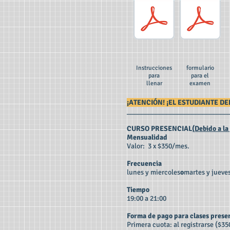
Instrucciones
formulario
para
para el
llenar
examen
¡ATENCIÓN! ¡EL ESTUDIANTE DE
____________________________
CURSO PRESENCIAL
(Debido a la
Mensualidad
Valor: 3 x $350/mes.
Frecuencia
lunes y miercoles
o
martes y jueve
Tiempo
19:00 a 21:00
Forma de pago para clases prese
Primera cuota: al registrarse ($3