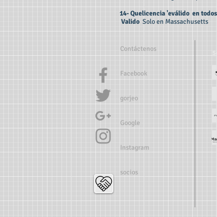
14- Que
licencia
'e
válido
en todos 
Valido
Solo en Massachusetts
Contáctenos
Facebook
gorjeo
Google
Instagram
socios