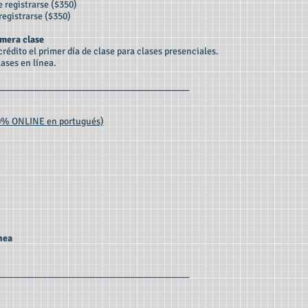
 registrarse ($350)
registrarse ($350)
imera clase
édito el primer día de clase para clases presenciales.
lases en línea.
________________________________________
0% ONLINE en portugués)
nea
________________________________________