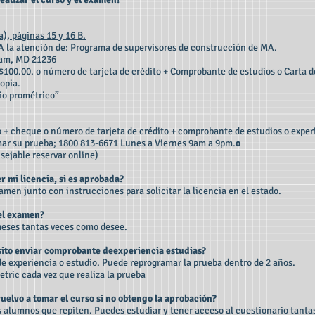
), páginas 15 y 16 B.
 A la atención de: Programa de supervisores de construcción de MA.
ham, MD 21236
$100.00. o número de tarjeta de crédito + Comprobante de estudios o Carta
opia.
io prométrico”
o + cheque o número de tarjeta de crédito + comprobante de estudios o experi
mar su prueba; 1800 813-6671 Lunes a Viernes 9am a 9pm.
o
sejable reservar online)
 mi licencia, si es aprobada?
xamen junto con instrucciones para solicitar la licencia en el estado.
 el examen?
meses tantas veces como desee.
esito enviar comprobante de
experiencia
estudias?
de experiencia o estudio. Puede reprogramar la prueba dentro de 2 años.
etric cada vez que realiza la prueba
vuelvo a tomar el curso si no obtengo la aprobación?
os alumnos que repiten. Puedes estudiar y tener acceso al cuestionario tant