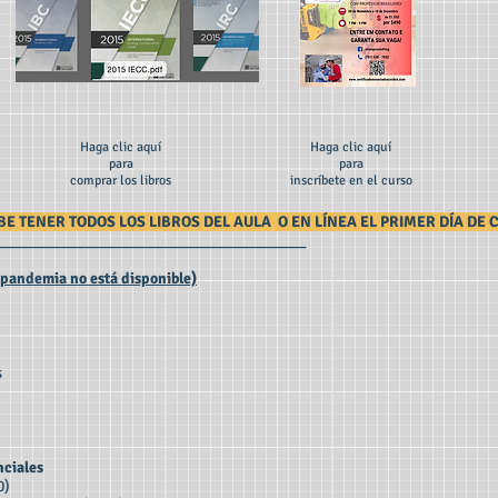
Haga clic aquí
Haga clic aquí
para
para
comprar los libros
inscríbete en el curso
BE TENER TODOS LOS LIBROS DEL AULA O EN LÍNEA EL PRIMER DÍA DE 
________________________________________
 pandemia no está disponible)
s
nciales
50)