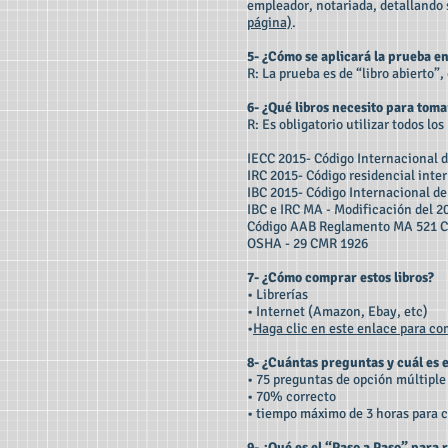
empleador, notariada, detallando 
página)
.
5- ¿Cómo se aplicará la prueba e
R: La prueba es de “libro abierto”,
6- ¿Qué libros necesito para toma
R: Es obligatorio utilizar todos lo
IECC 2015- Código Internacional 
IRC 2015- Código residencial inte
IBC 2015- Código Internacional d
IBC e IRC MA - Modificación del 2
Código AAB Reglamento MA 521 C
OSHA - 29 CMR 1926
7- ¿Cómo comprar estos libros?
• Librerías
• Internet (Amazon, Ebay, etc)
•
Haga clic en este enlace para c
8- ¿Cuántas preguntas y cuál es 
• 75 preguntas de opción múltiple
• 70% correcto
• tiempo máximo de 3 horas para 
9- ¿Qué es el “Paso a Paso” para 