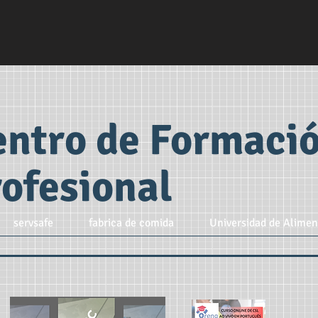
entro de Formaci
ofesional
servsafe
fabrica de comida
Universidad de Alimen