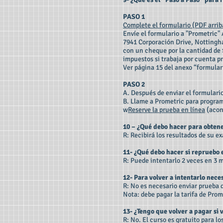
PASO 1
Complete el formulario (PDF arriba
Envíe el formulario a "Prometric"
7941 Corporación Drive, Notting
con un cheque por la cantidad de 
impuestos si trabaja por cuenta pr
Ver página 15 del anexo “formular
PASO 2
A. Después de enviar el formulari
B. Llame a Prometric para progra
w
Reserve la prueba en línea
(acon
10 – ¿Qué debo hacer para obtener
R: Recibirá los resultados de su e
11- ¿Qué debo hacer si repruebo
R: Puede intentarlo 2 veces en 3 
12- Para volver a intentarlo nec
R: No es necesario enviar prueba 
Nota: debe pagar la tarifa de Prom
13- ¿Tengo que volver a pagar si 
R: No. El curso es gratuito para l