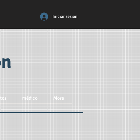
Iniciar sesión
ón
tos
médico
More