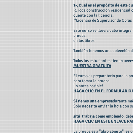
1-¿Cuál es el propósito de este c
R: Toda construcción residencial 
cuente con la licencia:
“Licencia de Supervisor de Obras 
Este curso se lleva a cabo íntegr
prueba.
en los libros.
También tenemos una colección de
Todos los estudiantes tienen acces
MUESTRA GRATUITA
El curso es preparatorio para la p
para tomar la prueba
¡lo antes posible!
HAGA CLIC EN EL FORMULARIO
Si tienes una empresa
durante más
Solo necesita enviar la hoja con s
si
tú
trabaja como empleado
, deb
HAGA CLIC EN ESTE ENLACE PA
La prueba es a "libro abierto", es 