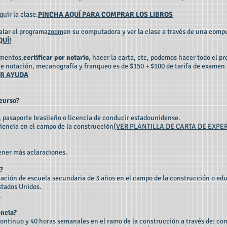
guir la clase.
PINCHA AQUÍ PARA COMPRAR LOS LIBROS
talar el programa
zoom
en su computadora y ver la clase a través de una compu
UÍ!
mentos,
certificar por notario
, hacer la carta, etc, podemos hacer todo el p
uye notación, mecanografía y franqueo es de $150 + $100 de tarifa de examen
AR AYUDA
 curso?
, pasaporte brasileño o licencia de conducir estadounidense.
iencia en el campo de la construcción
(VER PLANTILLA DE CARTA DE EXPE
tener más aclaraciones.
?
ación de escuela secundaria de 3 años en el campo de la construcción o edu
stados Unidos.
.
encia?
continuo y 40 horas semanales en el ramo de la construcción a través de: com