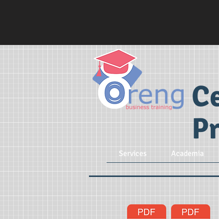
C
Pr
Services
Academia