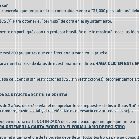
urso?
o comercial que tenga un área construida menor a “35,000 pies cúbicos” de
(CSL)” Para obtener el “permiso” de obra en el ayuntamiento.
amente en portugués con un profesor brasileño que le mostrará todas las técn
 casi 200 preguntas que con frecuencia caen en la prueba.
o a nuestra base de datos de cuestionarios en línea,
HAGA CLIC EN ESTE 
rueba de licencia sin restricciones (CSL sin restricciones) Recomendamos a t
 PARA REGISTRARSE EN LA PRUEBA
 de 3 años, deberá enviar el comprobante de impuestos de los últimos 3 años
u nombre, razón social y dirección. No es necesario enviar todas las hojas.
erá enviar una carta NOTIFICADA de su empleador que indique que tiene una
RA OBTENER LA CARTA MODELO Y EL FORMULARIO DE REGISTRO
decir, el alumno el día de la prueba debe llevar todos los libros para su consu