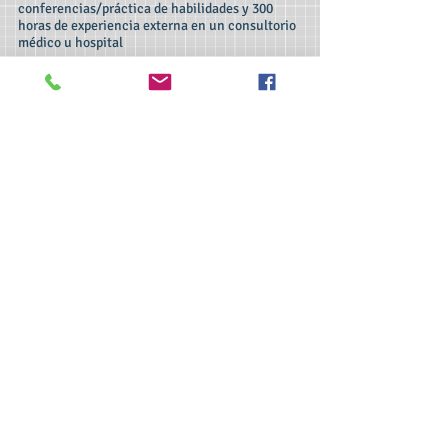
conferencias/práctica de habilidades y 300
horas de experiencia externa en un consultorio
médico u hospital
Únete ahora
>> Haga clic aquí para realizar el examen
CSL.
>> Haga clic aquí para verificar mi
certificación ServSafe.
>> Haga clic aquí para verificar mi
certificación de la Cruz Roja.
>> Haga clic aquí para tomar la capacitación
en línea sobre alérgenos alimentarios