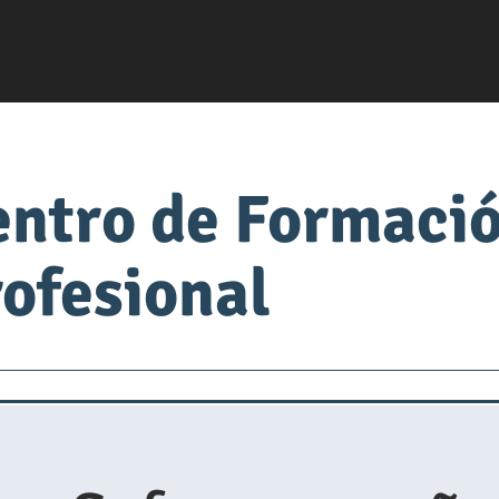
entro de Formaci
ofesional
servsafe
fabrica de comida
Universidad de Alimen