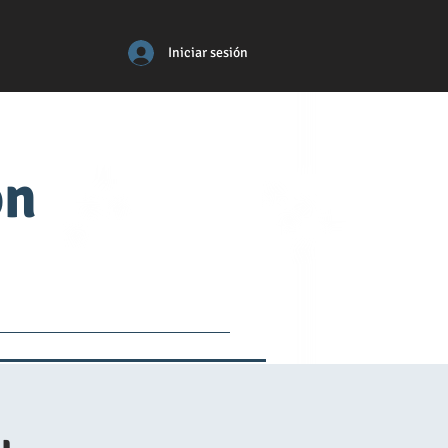
Iniciar sesión
ón
tos
médico
More