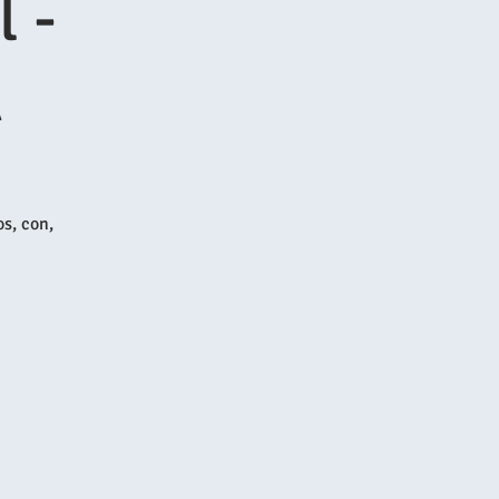
 -
A
os, con,