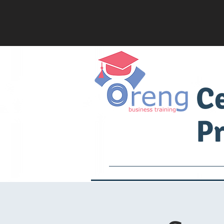
C
Pr
Services
Academia