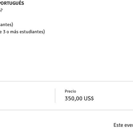
PORTUGUÉS
?  
iantes)
e 3 o más estudiantes)
Precio
350,00 US$
Este eve