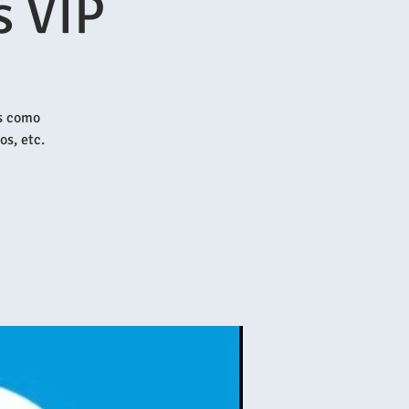
s VIP
os como
os, etc.