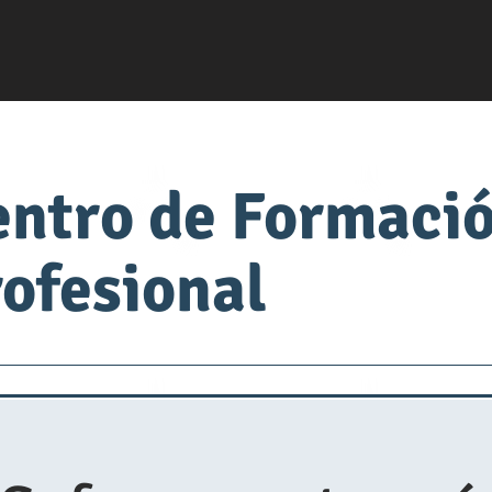
entro de Formaci
ofesional
servsafe
fabrica de comida
Universidad de Alimen