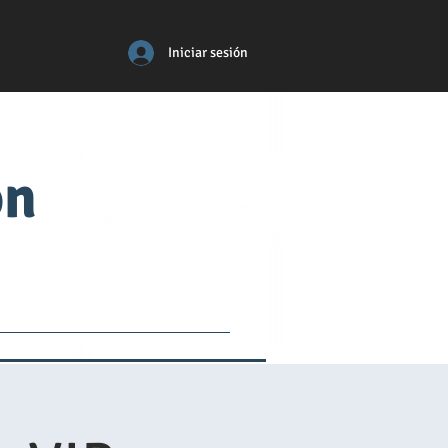
Iniciar sesión
ón
tos
médico
More