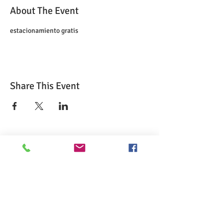
About The Event
estacionamiento gratis
Share This Event
>> Haga clic aquí para realizar el examen
CSL.
>> Haga clic aquí para verificar mi
certificación ServSafe.