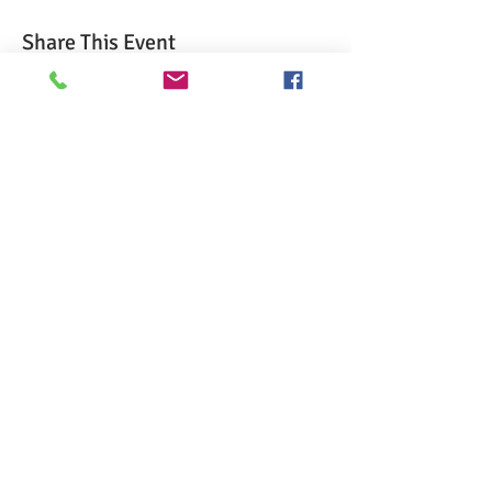
Share This Event
>> Haga clic aquí para realizar el examen
CSL.
>> Haga clic aquí para verificar mi
certificación ServSafe.
>> Haga clic aquí para verificar mi
certificación de la Cruz Roja.
>> Haga clic aquí para tomar la capacitación
en línea sobre alérgenos alimentarios
>> Haga clic aquí para obtener capacitación