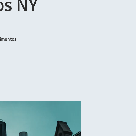
os NY
limentos