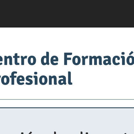
entro de Formaci
ofesional
servsafe
fabrica de comida
Universidad de Alimen