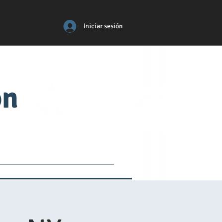
Iniciar sesión
ón
tos
médico
More