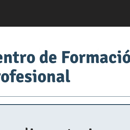
entro de Formaci
ofesional
servsafe
fabrica de comida
Universidad de Alimen