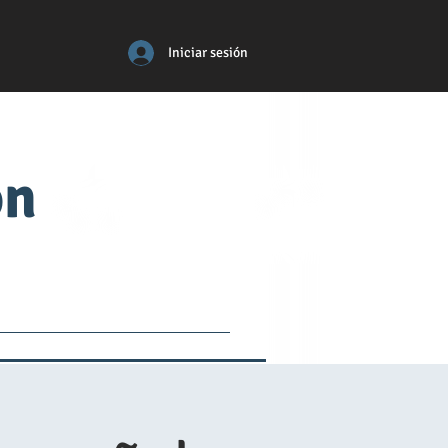
Iniciar sesión
ón
tos
médico
More