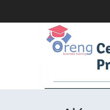
C
Pr
Services
Academia