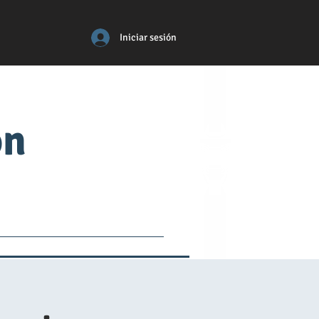
Iniciar sesión
ón
tos
médico
More