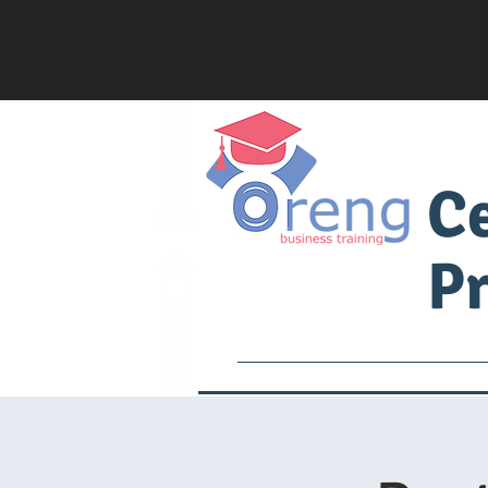
C
Pr
Services
Academia