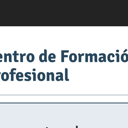
entro de Formaci
ofesional
servsafe
fabrica de comida
Universidad de Alimen