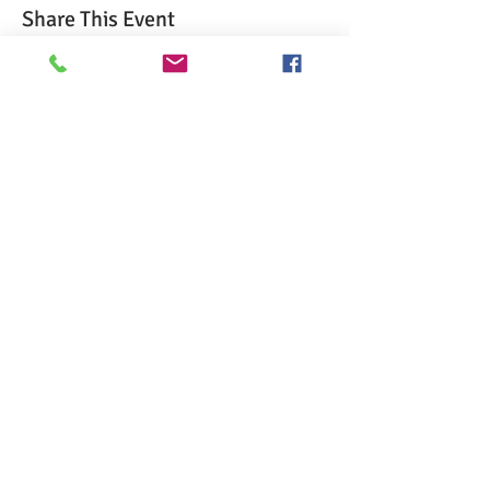
Share This Event
>> Haga clic aquí para realizar el examen
CSL.
>> Haga clic aquí para verificar mi
certificación ServSafe.
>> Haga clic aquí para verificar mi
certificación de la Cruz Roja.
>> Haga clic aquí para tomar la capacitación
en línea sobre alérgenos alimentarios
>> Haga clic aquí para obtener capacitación
individual o personalizada