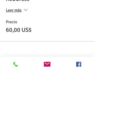
Leer más
Precio
60,00 US$
Share This Event
>> Haga clic aquí para realizar el examen