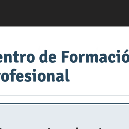
entro de Formaci
ofesional
servsafe
fabrica de comida
Universidad de Alimen