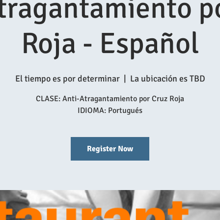
tragantamiento p
Roja - Español
El tiempo es por determinar
  |  
La ubicación es TBD
CLASE: Anti-Atragantamiento por Cruz Roja
Register Now