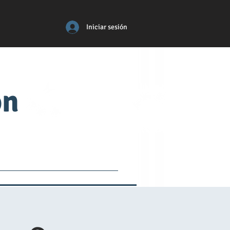
Iniciar sesión
ón
tos
médico
More