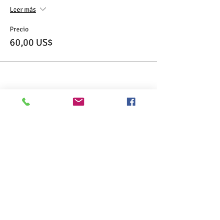
Leer más
Precio
60,00 US$
Share This Event
>> Haga clic aquí para realizar el examen
CSL.