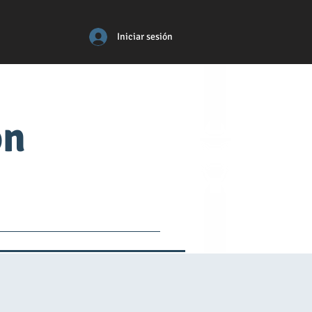
Iniciar sesión
ón
tos
médico
More