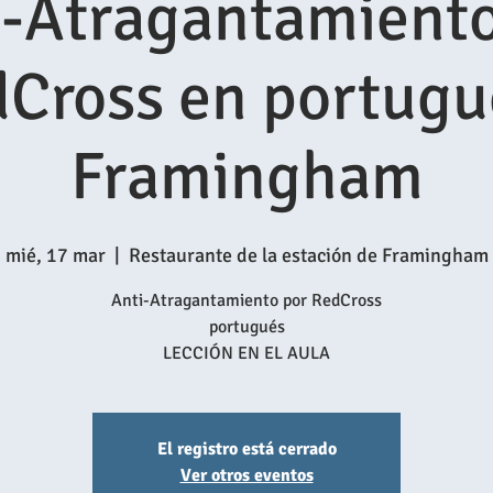
i-Atragantamiento
Cross en portugu
Framingham
mié, 17 mar
  |  
Restaurante de la estación de Framingham
Anti-Atragantamiento por RedCross
portugués
LECCIÓN EN EL AULA
El registro está cerrado
Ver otros eventos