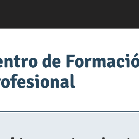
entro de Formaci
ofesional
servsafe
fabrica de comida
Universidad de Alimen