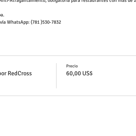
Anti-Atragantamiento, obligatoria para restaurantes con más de 2
ba.
vía WhatsApp: (781 )530-7832
Precio
por RedCross
60,00 US$