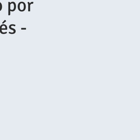
 por
és -