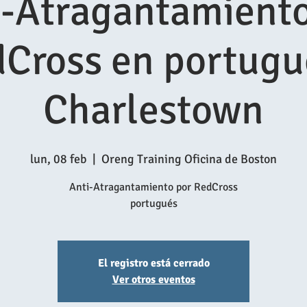
i-Atragantamiento
Cross en portugu
Charlestown
lun, 08 feb
  |  
Oreng Training Oficina de Boston
Anti-Atragantamiento por RedCross
El registro está cerrado
Ver otros eventos