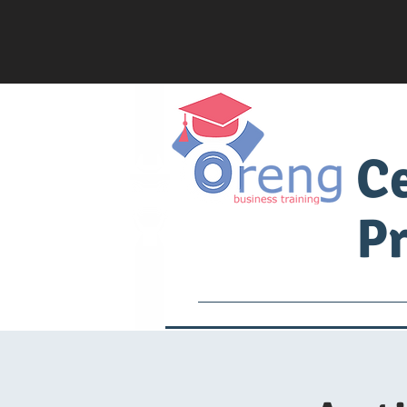
C
Pr
Services
Academia