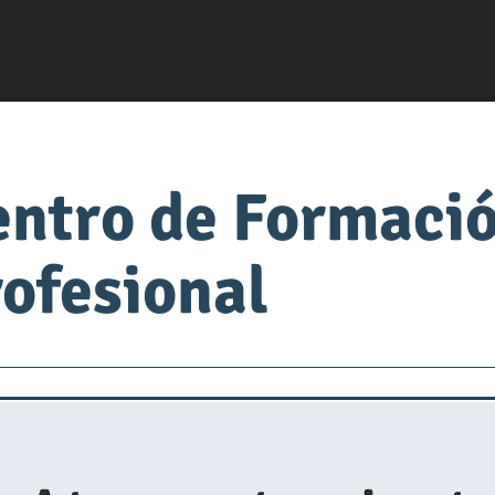
entro de Formaci
ofesional
servsafe
fabrica de comida
Universidad de Alimen