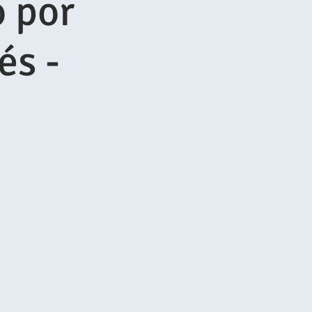
 por
és -