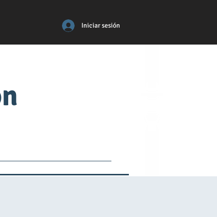
Iniciar sesión
ón
tos
médico
More