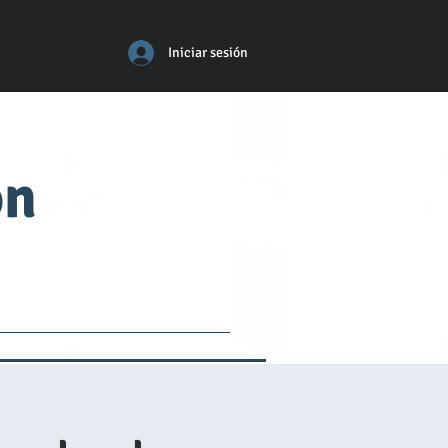
Iniciar sesión
ón
tos
médico
More