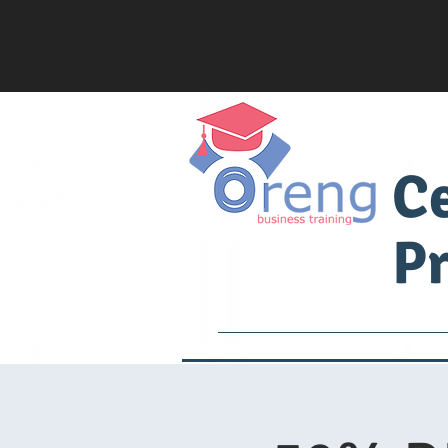
C
Pr
Services
Academia