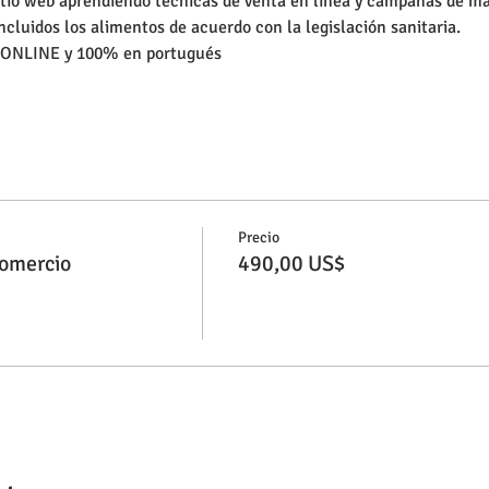
itio web aprendiendo técnicas de venta en línea y campañas de ma
ncluidos los alimentos de acuerdo con la legislación sanitaria.
e ONLINE y 100% en portugués
Precio
omercio
490,00 US$