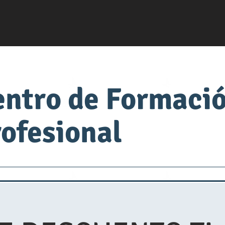
entro de Formaci
ofesional
servsafe
fabrica de comida
Universidad de Alimen