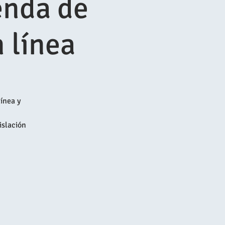
nda de
 línea
ínea y
islación