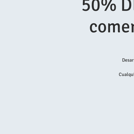
50% D
comer
Desar
Cualqui