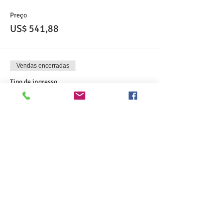
Preço
US$ 541,88
Vendas encerradas
Tipo de ingresso
Combo CSL Books
Mais informações
Preço
US$ 754,38
Compartilhe esse evento